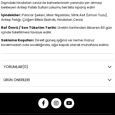
Dışındaki hindistan cevizi ile kahvelerinizin yanında yer almayı
bekleyen Antep Fıstıklı Sultan Lokumu tek tıkla sipariş edin!
İçindekiler:
Pancar Şekeri, Mısır Nişastası, Sitrik Asit (Limon Tuzu),
Antep Fıstığı, Çöğen Bitkisi Ekstratı, Hindistan Cevizi.
Raf Ömrü / Son Tüketim Tarihi:
Üretim tarihinden itibaren 60 gün
içinde tüketilmesi tavsiye edilir.
Saklama Koşulları:
Direkt güneş ışığına ve neme maruz
bırakmadan oda sıcaklığında, ağzı kapalı olarak muhafaza ediniz
YORUMLAR
(0)
ÜRÜN ÖNERILERI