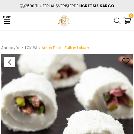
2500 TL ÜZERİ ALIŞVERİŞLERDE
ÜCRETSİZ KARGO
0
MENU
Anasayfa
LOKUM
Antep Fıstıklı Sultan Lokum