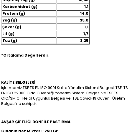
Karbonhidrat (g)
1,1
Protein (g)
14,0
Yağ (g)
35,0
Şeker (g)
1,1
Lif (g)
1,7
Tuz (g)
3,25
*Ortalama Değerlerdir.
KALİTE BELGELERİ
İşletmemiz TSE TS EN ISO 9001 Kalite Yönetim Sistemi Belgesi, TSE TS
EN ISO 22000 Gıda Güvenliği Yönetim Sistemi Belgesi ve TSE TS
OIC/SMIC 1 Helal Uygunluk Belgesi ve TSE Covid-19 Güvenli Üretim
Belgesi'ne sahiptir.
AVŞAR ÇİFTLİĞİ BONFİLE PASTIRMA
Gıdanın Net Miktarı : 250 Gr.