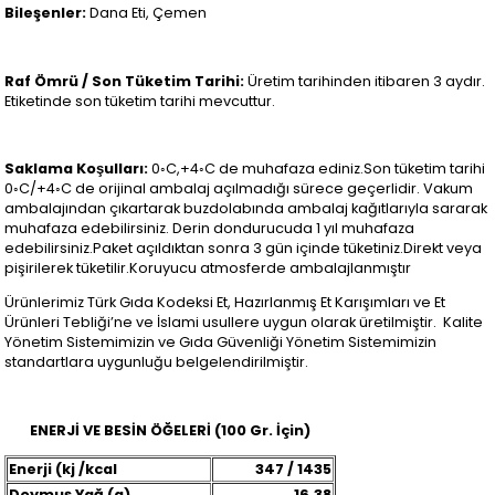
Bileşenler:
Dana Eti, Çemen
Raf Ömrü / Son Tüketim Tarihi:
Üretim tarihinden itibaren 3 aydır.
Etiketinde son tüketim tarihi mevcuttur.
Saklama Koşulları:
0◦C,+4◦C de muhafaza ediniz.Son tüketim tarihi
0◦C/+4◦C de orijinal ambalaj açılmadığı sürece geçerlidir. Vakum
ambalajından çıkartarak buzdolabında ambalaj kağıtlarıyla sararak
muhafaza edebilirsiniz. Derin dondurucuda 1 yıl muhafaza
edebilirsiniz.Paket açıldıktan sonra 3 gün içinde tüketiniz.Direkt veya
pişirilerek tüketilir.Koruyucu atmosferde ambalajlanmıştır
Ürünlerimiz Türk Gıda Kodeksi Et, Hazırlanmış Et Karışımları ve Et
Ürünleri Tebliği’ne ve İslami usullere uygun olarak üretilmiştir. Kalite
Yönetim Sistemimizin ve Gıda Güvenliği Yönetim Sistemimizin
standartlara uygunluğu belgelendirilmiştir.
ENERJİ VE BESİN ÖĞELERİ (100 Gr. İçin)
Enerji (kj /kcal
347 / 1435
Doymuş Yağ (g)
16,38