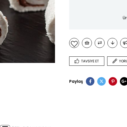
Ür
TAVSIYE ET
YOR
Paylaş