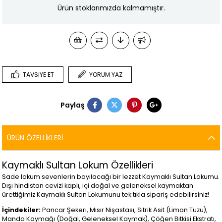
Ürün stoklarımızda kalmamıştır.
TAVSIYE ET
YORUM YAZ
Paylaş
ÜRÜN ÖZELLIKLERI
Kaymaklı Sultan Lokum Özellikleri
Sade lokum sevenlerin bayılacağı bir lezzet Kaymaklı Sultan Lokumu.
Dışı hindistan cevizi kaplı, içi doğal ve geleneksel kaymaktan
ürettiğimiz Kaymaklı Sultan Lokumunu tek tıkla sipariş edebilirsiniz!
İçindekiler:
Pancar Şekeri, Mısır Nişastası, Sitrik Asit (Limon Tuzu),
Manda Kaymağı (Doğal, Geleneksel Kaymak), Çöğen Bitkisi Ekstratı,