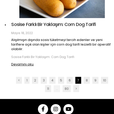
Sosise Farklı Bir Yaklaşım: Corn Dog Tarifi
Mayıs 18, 2022
Alışılmışın dışında sosis tüketmeyi tercih edenler ve yeni
tariflere açık olan kişiler için corn dog tarifi lezzetli bir aperatif
olabilir.
Sosise Farklı Bir Yaklaşım: Corn Dog Tarifi
Devamını oku
<
1
2
3
4
5
6
7
8
9
10
11
...
80
>