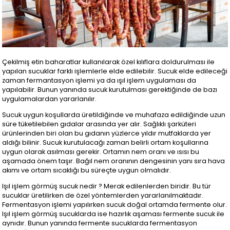
Çekilmiş etin baharatlar kullanılarak özel kılıflara doldurulması ile
yapılan sucuklar farklı işlemlerle elde edilebilir. Sucuk elde edileceği
zaman fermantasyon işlemi ya da ışıl işlem uygulaması da
yapılabilir. Bunun yanında sucuk kurutulması gerektiğinde de bazı
uygulamalardan yararlanılır.
Sucuk uygun koşullarda üretildiğinde ve muhafaza edildiğinde uzun
süre tüketilebilen gıdalar arasında yer alır. Sağlıklı şarküteri
ürünlerinden biri olan bu gıdanın yüzlerce yıldır mutfaklarda yer
aldığı bilinir. Sucuk kurutulacağı zaman belirli ortam koşullarına
uygun olarak asılması gerekir. Ortamın nem oranı ve ısısı bu
aşamada önem taşır. Bağıl nem oranının dengesinin yanı sıra hava
akımı ve ortam sıcaklığı bu süreçte uygun olmalıdır.
Işıl işlem görmüş sucuk nedir ? Merak edilenlerden biridir. Bu tür
sucuklar üretilirken de özel yöntemlerden yararlanılmaktadır.
Fermentasyon işlemi yapılırken sucuk doğal ortamda fermente olur.
Işıl işlem görmüş sucuklarda ise hazırlık aşaması fermente sucuk ile
aynıdır. Bunun yanında fermente sucuklarda fermentasyon