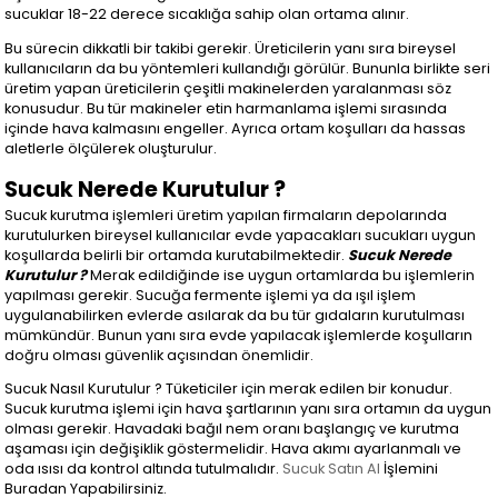
sucuklar 18-22 derece sıcaklığa sahip olan ortama alınır.
Bu sürecin dikkatli bir takibi gerekir. Üreticilerin yanı sıra bireysel
kullanıcıların da bu yöntemleri kullandığı görülür. Bununla birlikte seri
üretim yapan üreticilerin çeşitli makinelerden yaralanması söz
konusudur. Bu tür makineler etin harmanlama işlemi sırasında
içinde hava kalmasını engeller. Ayrıca ortam koşulları da hassas
aletlerle ölçülerek oluşturulur.
Sucuk Nerede Kurutulur ?
Sucuk kurutma işlemleri üretim yapılan firmaların depolarında
kurutulurken bireysel kullanıcılar evde yapacakları sucukları uygun
koşullarda belirli bir ortamda kurutabilmektedir.
Sucuk Nerede
Kurutulur ?
Merak edildiğinde ise uygun ortamlarda bu işlemlerin
yapılması gerekir. Sucuğa fermente işlemi ya da ışıl işlem
uygulanabilirken evlerde asılarak da bu tür gıdaların kurutulması
mümkündür. Bunun yanı sıra evde yapılacak işlemlerde koşulların
doğru olması güvenlik açısından önemlidir.
Sucuk Nasıl Kurutulur ? Tüketiciler için merak edilen bir konudur.
Sucuk kurutma işlemi için hava şartlarının yanı sıra ortamın da uygun
olması gerekir. Havadaki bağıl nem oranı başlangıç ve kurutma
aşaması için değişiklik göstermelidir. Hava akımı ayarlanmalı ve
oda ısısı da kontrol altında tutulmalıdır.
Sucuk Satın Al
İşlemini
Buradan Yapabilirsiniz.