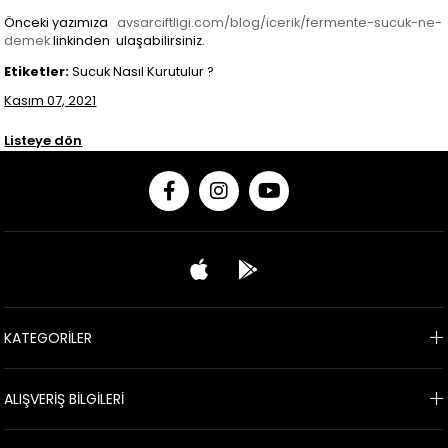
Önceki yazımıza
avsarciftligi.com/blog/icerik/fermente-sucuk-ne-
demek
linkinden ulaşabilirsiniz.
Etiketler:
Sucuk Nasıl Kurutulur ?
Kasım 07, 2021
Listeye dön
KATEGORİLER
ALIŞVERİŞ BİLGİLERİ