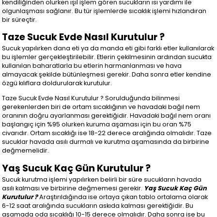
kendiliğinden olurken ışıl işlem gören sucukların ısı yardımı ile
olgunlaşması sağlanır. Bu tür işlemlerde sıcaklık işlemi hızlandıran
bir süreçtir.
Taze Sucuk Evde Nasıl Kurutulur ?
Sucuk yapılırken dana eti ya da manda eti gibi farklı etler kullanılarak
bu işlemler gerçekleştirilebilir. Etlerin çekilmesinin ardından sucukta
kullanılan baharatlarla bu etlerin harmanlanması ve hava
almayacak şekilde bütünleşmesi gerekir. Daha sonra etler kendine
özgü kılıflara doldurularak kurutulur.
Taze Sucuk Evde Nasıl Kurutulur ? Sorulduğunda bilinmesi
gerekenlerden biri de ortam sıcaklığının ve havadaki bağıl nem
oranının doğru ayarlanması gerektiğidir. Havadaki bağıl nem oranı
başlangıç için %95 olurken kuruma aşaması için bu oran %75
civarıdır. Ortam sıcaklığı ise 18-22 derece aralığında olmalıdır. Taze
sucuklar havada asılı durmalı ve kurutma aşamasında da birbirine
değmemelidir.
Yaş Sucuk Kaç Gün Kurutulur ?
Sucuk kurutma işlemi yapılırken belirli bir süre sucukların havada
asılı kalması ve birbirine değmemesi gerekir.
Yaş Sucuk Kaç Gün
Kurutulur ?
Araştırıldığında ise ortaya çıkan tablo ortalama olarak
6-12 saat aralığında sucukların askıda kalması gerektiğidir. Bu
aşamada oda sıcaklığı 10-15 derece olmalıdır. Daha sonra ise bu