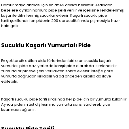
Hamur mayalanması için en az 45 dakika bekletilir. Ardından
bezelere ayrılan hamura pide şekli verilir ve içerisine rendelenmiş
kaşar ile dilimlenmiş sucuklar eklenir. Kaşarlı sucuklu pide
tarifi şekillendirilen pidenin 200 derecelik fırında pişmesiyle hazır
hale gelir.
Sucuklu Kaşarlı Yumurtalı Pide
En çok tercih edilen pide türlerinden biri olan sucuklu kaşarlı
yumurtalı pide bazı yerlerde karışık pide olarak da isimlendirilir.
Yumurtalar pideye şekil verildikten sonra eklenir. İsteğe göre
yumurta doğrudan kırılabilir ya da önceden çırpılıp da ilave
edilebilir.
Kaşarlı sucuklu pide tarifi sırasında her pide için bir yumurta kullanılır.
Ayrıca pidenin üst dış kısmına yumurta sarısı sürülerek iyice
kızarması sağlanır.
Sucuklu Pide Tarifi