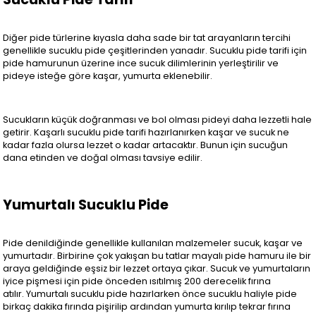
Diğer pide türlerine kıyasla daha sade bir tat arayanların tercihi
genellikle sucuklu pide çeşitlerinden yanadır. Sucuklu pide tarifi için
pide hamurunun üzerine ince sucuk dilimlerinin yerleştirilir ve
pideye isteğe göre kaşar, yumurta eklenebilir.
Sucukların küçük doğranması ve bol olması pideyi daha lezzetli hale
getirir. Kaşarlı sucuklu pide tarifi hazırlanırken kaşar ve sucuk ne
kadar fazla olursa lezzet o kadar artacaktır. Bunun için sucuğun
dana etinden ve doğal olması tavsiye edilir.
Yumurtalı Sucuklu Pide
Pide denildiğinde genellikle kullanılan malzemeler sucuk, kaşar ve
yumurtadır. Birbirine çok yakışan bu tatlar mayalı pide hamuru ile bir
araya geldiğinde eşsiz bir lezzet ortaya çıkar. Sucuk ve yumurtaların
iyice pişmesi için pide önceden ısıtılmış 200 derecelik fırına
atılır. Yumurtalı sucuklu pide hazırlarken önce sucuklu haliyle pide
birkaç dakika fırında pişirilip ardından yumurta kırılıp tekrar fırına