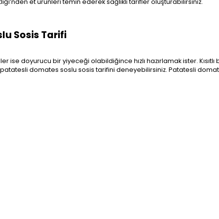
iği’nden et ürünleri temin ederek sağlıklı tarifler oluşturabilirsiniz.
u Sosis Tarifi
şiler ise doyurucu bir yiyeceği olabildiğince hızlı hazırlamak ister. Kısıtlı 
 patatesli domates soslu sosis tarifini deneyebilirsiniz. Patatesli doma