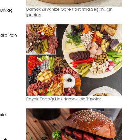
Damak Zevkinize Göre Pastırma Seçimi İçin
 Birkaç
İpuçları
ızardıktan
Peynir Tabağı Hazırlamak için Tüyolar
ekle
kluk