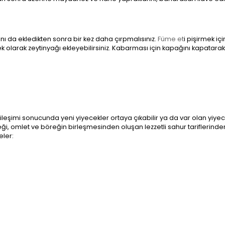
ı da ekledikten sonra bir kez daha çırpmalısınız.
Füme et
i pişirmek içi
ek olarak zeytinyağı ekleyebilirsiniz. Kabarması için kapağını kapatarak
tkileşimi sonucunda yeni yiyecekler ortaya çıkabilir ya da var olan yiyec
öreği, omlet ve böreğin birleşmesinden oluşan lezzetli sahur tariflerinde
eler: