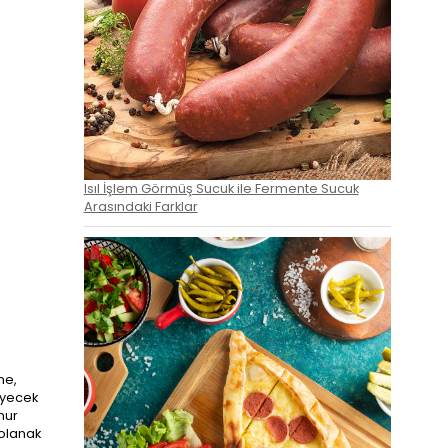
Isıl İşlem Görmüş Sucuk ile Fermente Sucuk
Arasındaki Farklar
me,
yiyecek
hur
 olanak