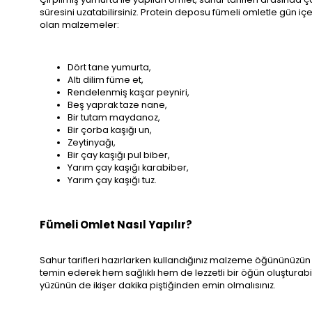
süresini uzatabilirsiniz. Protein deposu fümeli omletle gün içe
olan malzemeler:
Dört tane yumurta,
Altı dilim füme et,
Rendelenmiş kaşar peyniri,
Beş yaprak taze nane,
Bir tutam maydanoz,
Bir çorba kaşığı un,
Zeytinyağı,
Bir çay kaşığı pul biber,
Yarım çay kaşığı karabiber,
Yarım çay kaşığı tuz.
Fümeli Omlet Nasıl Yapılır?
Sahur tarifleri hazırlarken kullandığınız malzeme öğününüzün le
temin ederek hem sağlıklı hem de lezzetli bir öğün oluşturabilirs
yüzünün de ikişer dakika piştiğinden emin olmalısınız.