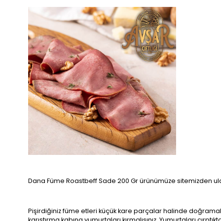
Dana Füme Roastbeff Sade 200 Gr ürünümüze sitemizden ulaşa
Pişirdiğiniz füme etleri küçük kare parçalar halinde doğramalı
karıştırma kabına yumurtaları kırmalısınız. Yumurtaları çırpt