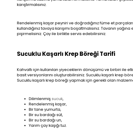
karıştırmalısınız.
Rendelenmiş kaşar peyniri ve doğradığınız füme et parçaların
kullandığınız tavaya karışımı boşaltmalısınız. Tavanın yağına 
pişirmelisiniz. Çay ile birlikte servis edebilirsiniz.
Sucuklu Kaşarlı Krep Böreği Tarifi
Kahvaltı için kullanılan yiyeceklerin dönüşümü ve birbiri ile e
basit versiyonlarını oluşturabilirsiniz. Sucuklu kaşarlı krep b
Sucuklu kaşarlı krep böreği yapmak için gerekli olan malzem
Dilimlenmiş
sucuk
,
Rendelenmiş kaşar,
Bir tane yumurta,
Bir su bardağı süt,
Bir su bardağı un,
Yarım çay kaşığı tuz.