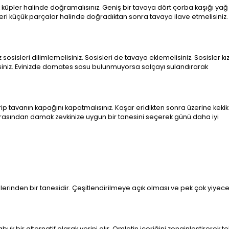
k küpler halinde doğramalısınız. Geniş bir tavaya dört çorba kaşığı yağ
beri küçük parçalar halinde doğradıktan sonra tavaya ilave etmelisiniz.
 sosisleri dilimlemelisiniz. Sosisleri de tavaya eklemelisiniz. Sosisler k
iniz. Evinizde domates sosu bulunmuyorsa salçayı sulandırarak
 tavanın kapağını kapatmalısınız. Kaşar eridikten sonra üzerine kekik
eri arasından damak zevkinize uygun bir tanesini seçerek günü daha iyi
elerinden bir tanesidir. Çeşitlendirilmeye açık olması ve pek çok yiyec
uk bir alternatif olarak yerini alır. Omletin içeriğini zenginleştirerek to