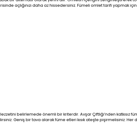
risinde açlığınızı daha az hissedersiniz. Fümeli omlet tarifi yapmak için
zzetini belirlemede önemli bir kriterdir. Avşar Çiftliği’nden katkısız fü
iniz. Geniş bir tava alarak füme etleri kısık ateşte pişirmelisiniz. Her di