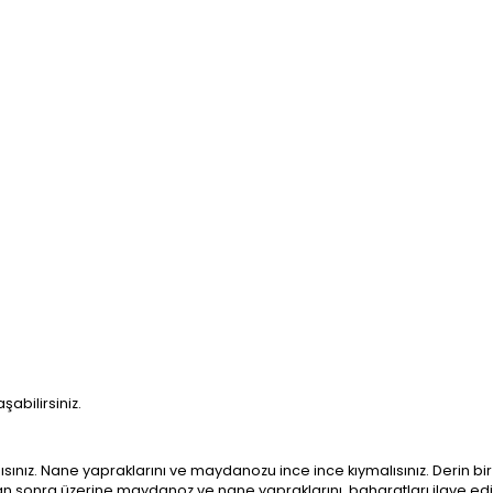
bilirsiniz.
sınız. Nane yapraklarını ve maydanozu ince ince kıymalısınız. Derin bir
ıktan sonra üzerine maydanoz ve nane yapraklarını, baharatları ilave ed