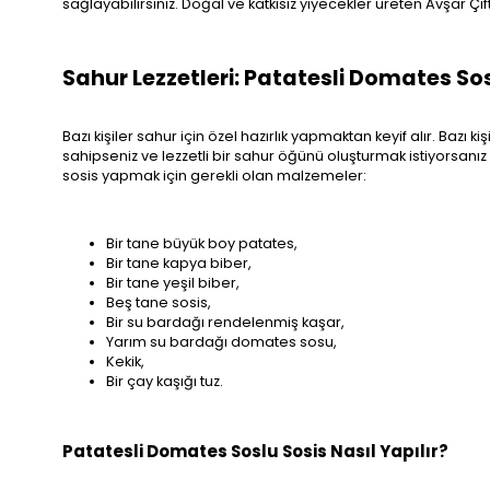
sağlayabilirsiniz. Doğal ve katkısız yiyecekler üreten Avşar Çiftl
Sahur Lezzetleri: Patatesli Domates Sosl
Bazı kişiler sahur için özel hazırlık yapmaktan keyif alır. Bazı ki
sahipseniz ve lezzetli bir sahur öğünü oluşturmak istiyorsanız
sosis yapmak için gerekli olan malzemeler:
Bir tane büyük boy patates,
Bir tane kapya biber,
Bir tane yeşil biber,
Beş tane sosis,
Bir su bardağı rendelenmiş kaşar,
Yarım su bardağı domates sosu,
Kekik,
Bir çay kaşığı tuz.
Patatesli Domates Soslu Sosis Nasıl Yapılır?