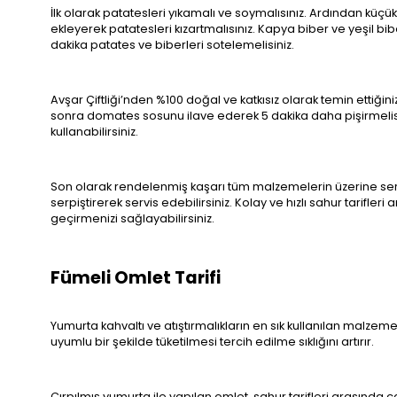
İlk olarak patatesleri yıkamalı ve soymalısınız. Ardından küçü
ekleyerek patatesleri kızartmalısınız. Kapya biber ve yeşil bi
dakika patates ve biberleri sotelemelisiniz.
Avşar Çiftliği’nden %100 doğal ve katkısız olarak temin ettiğiniz
sonra domates sosunu ilave ederek 5 dakika daha pişirmelis
kullanabilirsiniz.
Son olarak rendelenmiş kaşarı tüm malzemelerin üzerine serip
serpiştirerek servis edebilirsiniz. Kolay ve hızlı sahur tarifl
geçirmenizi sağlayabilirsiniz.
Fümeli Omlet Tarifi
Yumurta kahvaltı ve atıştırmalıkların en sık kullanılan malzem
uyumlu bir şekilde tüketilmesi tercih edilme sıklığını artırır.
Çırpılmış yumurta ile yapılan omlet, sahur tarifleri arasında çab