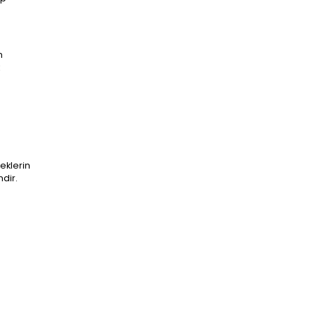
n
eklerin
ndir.