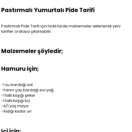
Pastırmalı Yumurtalı Pide Tarifi
Pastırmalı Pide Tarifi için farklı türde malzemeler eklenerek yeni
tarifler orataya çıkarılabilir.
Malzemeler şöyledir;
Hamuru için;
-1 su bardağı süt
-Yarım çay bardağı sıvı yağ
-1 tatlı kaşığı şeker
-1 tatlı kaşığı tuz
-4/1 yaş maya
-Aldığı kadar un
Içi için;