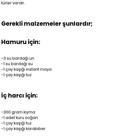
türler vardır.
Gerekli malzemeler şunlardır;
Hamuru için:
-3 su bardağı un
-1 su bardağı su
-1 çay kaşığı instant maya
-1 çay kaşığı tuz
İç harcı için:
-300 gram kıyma
-1 adet kuru soğan
-1 çay kaşığı tuz
-1 çay kaşığı karabiber