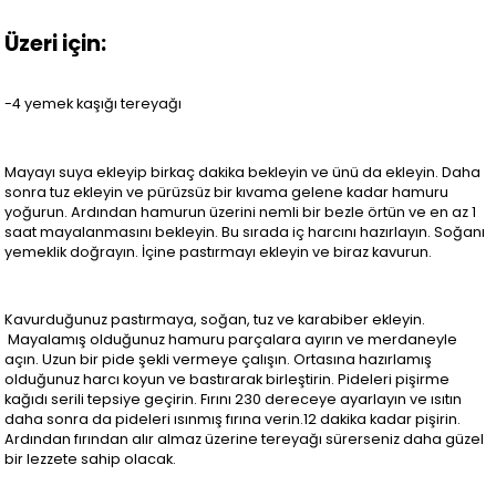
Üzeri için:
-4 yemek kaşığı tereyağı
Mayayı suya ekleyip birkaç dakika bekleyin ve ünü da ekleyin. Daha
sonra tuz ekleyin ve pürüzsüz bir kıvama gelene kadar hamuru
yoğurun. Ardından hamurun üzerini nemli bir bezle örtün ve en az 1
saat mayalanmasını bekleyin. Bu sırada iç harcını hazırlayın. Soğanı
yemeklik doğrayın. İçine pastırmayı ekleyin ve biraz kavurun.
Kavurduğunuz pastırmaya, soğan, tuz ve karabiber ekleyin.
Mayalamış olduğunuz hamuru parçalara ayırın ve merdaneyle
açın. Uzun bir pide şekli vermeye çalışın. Ortasına hazırlamış
olduğunuz harcı koyun ve bastırarak birleştirin. Pideleri pişirme
kağıdı serili tepsiye geçirin. Fırını 230 dereceye ayarlayın ve ısıtın
daha sonra da pideleri ısınmış fırına verin.12 dakika kadar pişirin.
Ardından fırından alır almaz üzerine tereyağı sürerseniz daha güzel
bir lezzete sahip olacak.