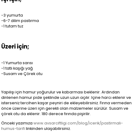
-3 yumurta
-6-7 dilim pastırma
-1 tutam tuz
Üzeri için;
-1 Yumurta sarısı
-1 tatlı kaşığı yağ
-Susam ve Çörek otu
Yapılışı için hamur yoğurulur ve kabarması beklenir. Ardından
dinlenen hamur pide şeklinde uzun uzun açılır. Içine harcı eklenir ve
isterseniz tercihen kaşar peyniri de ekleyebilirsiniz. Fırına vermeden
önce üzerine üzeri için gerekli olan malzemeler sürülür. Susam ve
çörek otu da eklenir. 180 derece fırında pişirilir.
Önceki yazımıza
www.avsarciftligi.com/blog/icerik/pastirmali-
humus-tarifi
linkinden ulaşabilirsiniz.