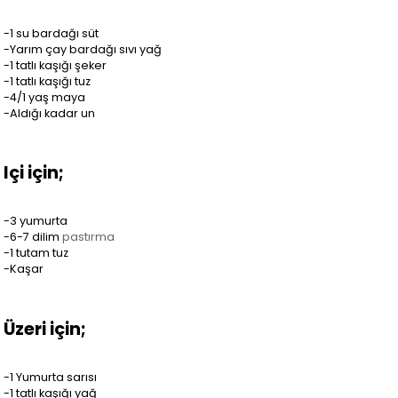
-1 su bardağı süt
-Yarım çay bardağı sıvı yağ
-1 tatlı kaşığı şeker
-1 tatlı kaşığı tuz
-4/1 yaş maya
-Aldığı kadar un
Içi için;
-3 yumurta
-6-7 dilim
pastırma
-1 tutam tuz
-Kaşar
Üzeri için;
-1 Yumurta sarısı
-1 tatlı kaşığı yağ